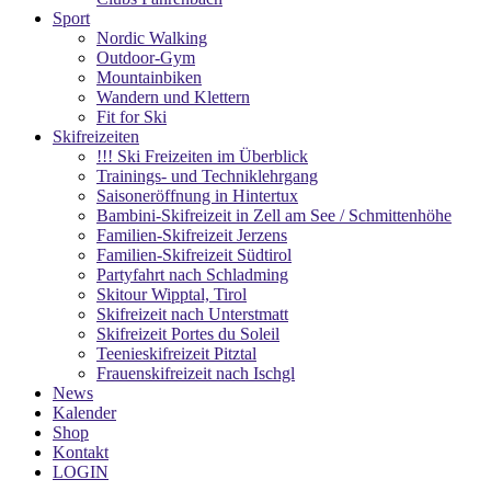
Sport
Nordic Walking
Outdoor-Gym
Mountainbiken
Wandern und Klettern
Fit for Ski
Skifreizeiten
!!! Ski Freizeiten im Überblick
Trainings- und Techniklehrgang
Saisoneröffnung in Hintertux
Bambini-Skifreizeit in Zell am See / Schmittenhöhe
Familien-Skifreizeit Jerzens
Familien-Skifreizeit Südtirol
Partyfahrt nach Schladming
Skitour Wipptal, Tirol
Skifreizeit nach Unterstmatt
Skifreizeit Portes du Soleil
Teenieskifreizeit Pitztal
Frauenskifreizeit nach Ischgl
News
Kalender
Shop
Kontakt
LOGIN