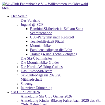
Zum
Inhalt
Menü
springen
Der Verein
Der Vorstand
Jugend @ SCF
Bambini-Skifreizeit in Zell am See /
Schmittenhöhe
U30-Partyfahrt nach Radstadt
Teenieskifreizeit Pitztal
Mountainbiken
Familienausflug an die Lahn
Trainings- und Techniklehrgang
Die Ski-Übungsleiter
Die Mountainbike-Guides
Die Nordic-Walking-Guides
Das Fit-for-Ski-Team
Ski-Club-Magazin 2025/26
Mitgliedschaft
Satzung
In ewiger Erinnerung
Ski Club Fest 2026
Anmeldung Ski Club Games 2026
Anmeldung Kinder-Biketag Fahrenbach 2026 des Ski
Clubs Fahrenbach