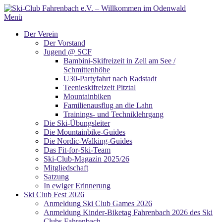
Zum
Inhalt
Menü
springen
Der Verein
Der Vorstand
Jugend @ SCF
Bambini-Skifreizeit in Zell am See /
Schmittenhöhe
U30-Partyfahrt nach Radstadt
Teenieskifreizeit Pitztal
Mountainbiken
Familienausflug an die Lahn
Trainings- und Techniklehrgang
Die Ski-Übungsleiter
Die Mountainbike-Guides
Die Nordic-Walking-Guides
Das Fit-for-Ski-Team
Ski-Club-Magazin 2025/26
Mitgliedschaft
Satzung
In ewiger Erinnerung
Ski Club Fest 2026
Anmeldung Ski Club Games 2026
Anmeldung Kinder-Biketag Fahrenbach 2026 des Ski
Clubs Fahrenbach