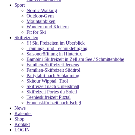
Sport
Nordic Walking
Outdoor-Gym
Mountainbiken
Wandern und Klettern
Fit for Ski
Skifreizeiten
!!! Ski Freizeiten im Überblick
Trainings- und Techniklehrgang
Saisoneröffnung in Hintertux
Bambini-Skifreizeit in Zell am See / Schmittenhöhe
Familien-Skifreizeit Jerzens
Familien-Skifreizeit Südtirol
Partyfahrt nach Schladming
Skitour Wipptal, Tirol
Skifreizeit nach Unterstmatt
Skifreizeit Portes du Soleil
Teenieskifreizeit Pitztal
Frauenskifreizeit nach Ischgl
News
Kalender
Shop
Kontakt
LOGIN