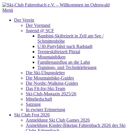
Zum
Inhalt
Menü
springen
Der Verein
Der Vorstand
Jugend @ SCF
Bambini-Skifreizeit in Zell am See /
Schmittenhöhe
U30-Partyfahrt nach Radstadt
Teenieskifreizeit Pitztal
Mountainbiken
Familienausflug an die Lahn
Trainings- und Techniklehrgang
Die Ski-Übungsleiter
Die Mountainbike-Guides
Die Nordic-Walking-Guides
Das Fit-for-Ski-Team
Ski-Club-Magazin 2025/26
Mitgliedschaft
Satzung
In ewiger Erinnerung
Ski Club Fest 2026
Anmeldung Ski Club Games 2026
Anmeldung Kinder-Biketag Fahrenbach 2026 des Ski
Clubs Fahrenbach