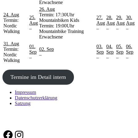
Erwachsene
26. Aug
24. Aug
Termin: 17:30Uhr
25.
27.
28.
29.
30.
Termin:
Mountainbiken Kids
Aug
Aug
Aug
Aug
Aug
Nordic
Termin: 19:00Uhr
–
–
–
–
–
Walking
Mountainbike Training
Erwachsene
31. Aug
01.
03.
04.
05.
06.
Termin:
02. Sep
Sep
Sep
Sep
Sep
Sep
Nordic
–
–
–
–
–
–
Walking
Termine im Detail intern
Impressum
Datenschutzerklärung
Satzung
Folge uns auf Social Media
Facebook
Instagram