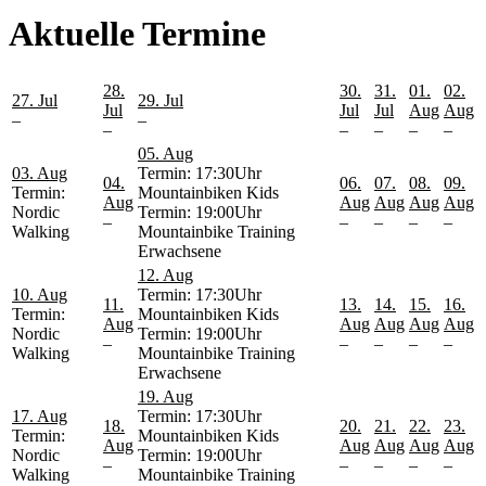
Aktuelle Termine
28.
30.
31.
01.
02.
27. Jul
29. Jul
Jul
Jul
Jul
Aug
Aug
–
–
–
–
–
–
–
05. Aug
03. Aug
Termin: 17:30Uhr
04.
06.
07.
08.
09.
Termin:
Mountainbiken Kids
Aug
Aug
Aug
Aug
Aug
Nordic
Termin: 19:00Uhr
–
–
–
–
–
Walking
Mountainbike Training
Erwachsene
12. Aug
10. Aug
Termin: 17:30Uhr
11.
13.
14.
15.
16.
Termin:
Mountainbiken Kids
Aug
Aug
Aug
Aug
Aug
Nordic
Termin: 19:00Uhr
–
–
–
–
–
Walking
Mountainbike Training
Erwachsene
19. Aug
17. Aug
Termin: 17:30Uhr
18.
20.
21.
22.
23.
Termin:
Mountainbiken Kids
Aug
Aug
Aug
Aug
Aug
Nordic
Termin: 19:00Uhr
–
–
–
–
–
Walking
Mountainbike Training