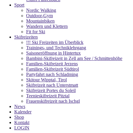
Sport
Nordic Walking
Outdoor-Gym
Mountainbiken
Wandern und Klettern
Fit for Ski
Skifreizeiten
!!! Ski Freizeiten im Überblick
Trainings- und Techniklehrgang
Saisoneröffnung in Hintertux
Bambini-Skifreizeit in Zell am See / Schmittenhöhe
Familien-Skifreizeit Jerzens
Familien-Skifreizeit Südtirol
Partyfahrt nach Schladming
Skitour Wipptal, Tirol
Skifreizeit nach Unterstmatt
Skifreizeit Portes du Soleil
Teenieskifreizeit Pitztal
Frauenskifreizeit nach Ischgl
News
Kalender
Shop
Kontakt
LOGIN