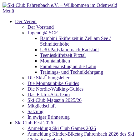
Zum
Inhalt
Menü
springen
Der Verein
Der Vorstand
Jugend @ SCF
Bambini-Skifreizeit in Zell am See /
Schmittenhöhe
U30-Partyfahrt nach Radstadt
Teenieskifreizeit Pitztal
Mountainbiken
Familienausflug an die Lahn
Trainings- und Techniklehrgang
Die Ski-Übungsleiter
Die Mountainbike-Guides
Die Nordic-Walking-Guides
Das Fit-for-Ski-Team
Ski-Club-Magazin 2025/26
Mitgliedschaft
Satzung
In ewiger Erinnerung
Ski Club Fest 2026
Anmeldung Ski Club Games 2026
Anmeldung Kinder-Biketag Fahrenbach 2026 des Ski
Clubs Fahrenbach