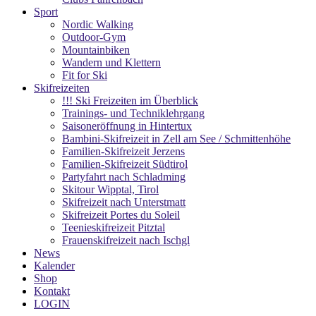
Sport
Nordic Walking
Outdoor-Gym
Mountainbiken
Wandern und Klettern
Fit for Ski
Skifreizeiten
!!! Ski Freizeiten im Überblick
Trainings- und Techniklehrgang
Saisoneröffnung in Hintertux
Bambini-Skifreizeit in Zell am See / Schmittenhöhe
Familien-Skifreizeit Jerzens
Familien-Skifreizeit Südtirol
Partyfahrt nach Schladming
Skitour Wipptal, Tirol
Skifreizeit nach Unterstmatt
Skifreizeit Portes du Soleil
Teenieskifreizeit Pitztal
Frauenskifreizeit nach Ischgl
News
Kalender
Shop
Kontakt
LOGIN