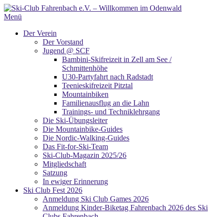
Zum
Inhalt
Menü
springen
Der Verein
Der Vorstand
Jugend @ SCF
Bambini-Skifreizeit in Zell am See /
Schmittenhöhe
U30-Partyfahrt nach Radstadt
Teenieskifreizeit Pitztal
Mountainbiken
Familienausflug an die Lahn
Trainings- und Techniklehrgang
Die Ski-Übungsleiter
Die Mountainbike-Guides
Die Nordic-Walking-Guides
Das Fit-for-Ski-Team
Ski-Club-Magazin 2025/26
Mitgliedschaft
Satzung
In ewiger Erinnerung
Ski Club Fest 2026
Anmeldung Ski Club Games 2026
Anmeldung Kinder-Biketag Fahrenbach 2026 des Ski
Clubs Fahrenbach