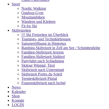
Sport
Nordic Walking
Outdoor-Gym
Mountainbiken
Wandern und Klettern
Fit for Ski
Skifreizeiten
!!! Ski Freizeiten im Überblick
Trainings- und Techniklehrgang
Saisoneröffnung in Hintertux
Bambini-Skifreizeit in Zell am See / Schmittenhöhe
Familien-Skifreizeit Jerzens
Familien-Skifreizeit Südtirol
Partyfahrt nach Schladming
Skitour Wipptal, Tirol
Skifreizeit nach Unterstmatt
Skifreizeit Portes du Soleil
Teenieskifreizeit Pitztal
Frauenskifreizeit nach Ischgl
News
Kalender
Shop
Kontakt
LOGIN