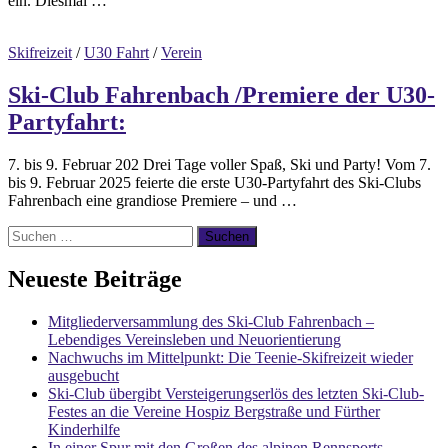
ein. Diesmal …
Skifreizeit
/
U30 Fahrt
/
Verein
Ski-Club Fahrenbach /Premiere der U30-
Partyfahrt:
7. bis 9. Februar 202 Drei Tage voller Spaß, Ski und Party! Vom 7.
bis 9. Februar 2025 feierte die erste U30-Partyfahrt des Ski-Clubs
Fahrenbach eine grandiose Premiere – und …
Suchen
nach:
Neueste Beiträge
Mitgliederversammlung des Ski-Club Fahrenbach –
Lebendiges Vereinsleben und Neuorientierung
Nachwuchs im Mittelpunkt: Die Teenie-Skifreizeit wieder
ausgebucht
Ski-Club übergibt Versteigerungserlös des letzten Ski-Club-
Festes an die Vereine Hospiz Bergstraße und Fürther
Kinderhilfe
In einer Spur mit den Großen des alpinen Rennsports –