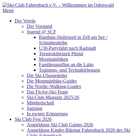
Zum
Inhalt
Menü
springen
Der Verein
Der Vorstand
Jugend @ SCF
Bambini-Skifreizeit in Zell am See /
Schmittenhöhe
U30-Partyfahrt nach Radstadt
Teenieskifreizeit Pitztal
Mountainbiken
Familienausflug an die Lahn
Trainings- und Techniklehrgang
Die Ski-Übungsleiter
Die Mountainbike-Guides
Die Nordic-Walking-Guides
Das Fit-for-Ski-Team
Ski-Club-Magazin 2025/26
Mitgliedschaft
Satzung
In ewiger Erinnerung
Ski Club Fest 2026
Anmeldung Ski Club Games 2026
Anmeldung Kinder-Biketag Fahrenbach 2026 des Ski
Clubs Fahrenbach