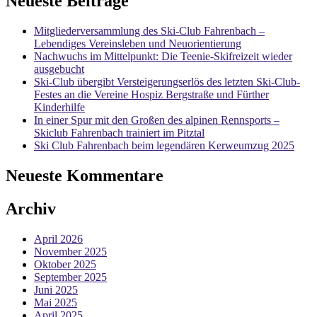
Neueste Beiträge
Mitgliederversammlung des Ski-Club Fahrenbach –
Lebendiges Vereinsleben und Neuorientierung
Nachwuchs im Mittelpunkt: Die Teenie-Skifreizeit wieder
ausgebucht
Ski-Club übergibt Versteigerungserlös des letzten Ski-Club-
Festes an die Vereine Hospiz Bergstraße und Fürther
Kinderhilfe
In einer Spur mit den Großen des alpinen Rennsports –
Skiclub Fahrenbach trainiert im Pitztal
Ski Club Fahrenbach beim legendären Kerweumzug 2025
Neueste Kommentare
Archiv
April 2026
November 2025
Oktober 2025
September 2025
Juni 2025
Mai 2025
April 2025