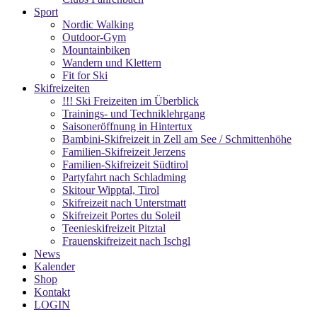
Sport
Nordic Walking
Outdoor-Gym
Mountainbiken
Wandern und Klettern
Fit for Ski
Skifreizeiten
!!! Ski Freizeiten im Überblick
Trainings- und Techniklehrgang
Saisoneröffnung in Hintertux
Bambini-Skifreizeit in Zell am See / Schmittenhöhe
Familien-Skifreizeit Jerzens
Familien-Skifreizeit Südtirol
Partyfahrt nach Schladming
Skitour Wipptal, Tirol
Skifreizeit nach Unterstmatt
Skifreizeit Portes du Soleil
Teenieskifreizeit Pitztal
Frauenskifreizeit nach Ischgl
News
Kalender
Shop
Kontakt
LOGIN