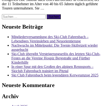
der 11 Teilnehmer im Alter von 40 bis 65 Jahren täglich geführte
Touren unternahmen. Sie …
Suchen
nach:
Neueste Beiträge
Mitgliederversammlung des Ski-Club Fahrenbach –
Lebendiges Vereinsleben und Neuorientierung
Nachwuchs im Mittelpunkt: Die Teenie-Skifreizeit wieder
ausgebucht
Ski-Club übergibt Versteigerungserlös des letzten Ski-Club-
Festes an die Vereine Hospiz Bergstraße und Fürther
Kinderhilfe
In einer Spur mit den Großen des alpinen Rennsports –
Skiclub Fahrenbach trainiert im Pitztal
Ski Club Fahrenbach beim legendären Kerweumzug 2025
Neueste Kommentare
Archiv