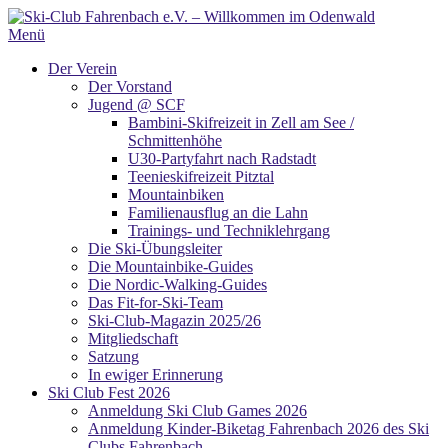
Zum
Inhalt
Menü
springen
Der Verein
Der Vorstand
Jugend @ SCF
Bambini-Skifreizeit in Zell am See /
Schmittenhöhe
U30-Partyfahrt nach Radstadt
Teenieskifreizeit Pitztal
Mountainbiken
Familienausflug an die Lahn
Trainings- und Techniklehrgang
Die Ski-Übungsleiter
Die Mountainbike-Guides
Die Nordic-Walking-Guides
Das Fit-for-Ski-Team
Ski-Club-Magazin 2025/26
Mitgliedschaft
Satzung
In ewiger Erinnerung
Ski Club Fest 2026
Anmeldung Ski Club Games 2026
Anmeldung Kinder-Biketag Fahrenbach 2026 des Ski
Clubs Fahrenbach