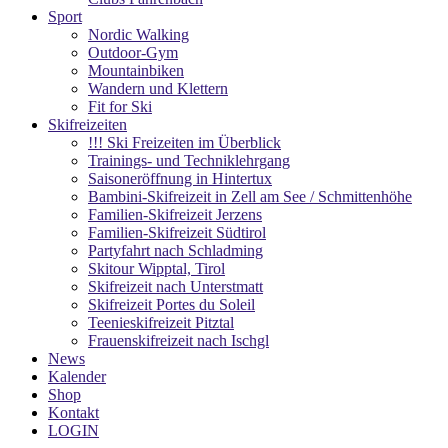
Sport
Nordic Walking
Outdoor-Gym
Mountainbiken
Wandern und Klettern
Fit for Ski
Skifreizeiten
!!! Ski Freizeiten im Überblick
Trainings- und Techniklehrgang
Saisoneröffnung in Hintertux
Bambini-Skifreizeit in Zell am See / Schmittenhöhe
Familien-Skifreizeit Jerzens
Familien-Skifreizeit Südtirol
Partyfahrt nach Schladming
Skitour Wipptal, Tirol
Skifreizeit nach Unterstmatt
Skifreizeit Portes du Soleil
Teenieskifreizeit Pitztal
Frauenskifreizeit nach Ischgl
News
Kalender
Shop
Kontakt
LOGIN