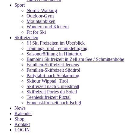
Sport
Nordic Walking
Outdoor-Gym
Mountainbiken
Wandern und Klettern
Fit for Ski
Skifreizeiten
!!! Ski Freizeiten im Überblick
Trainings- und Techniklehrgang
Saisoneröffnung in Hintertux
Bambini-Skifreizeit in Zell am See / Schmittenhöhe
Familien-Skifreizeit Jerzens
Familien-Skifreizeit Südtirol
Partyfahrt nach Schladming
Skitour Wipptal, Tirol
Skifreizeit nach Unterstmatt
Skifreizeit Portes du Soleil
Teenieskifreizeit Pitztal
Frauenskifreizeit nach Ischgl
News
Kalender
Shop
Kontakt
LOGIN