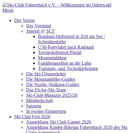
Zum
Inhalt
Menü
springen
Der Verein
Der Vorstand
Jugend @ SCF
Bambini-Skifreizeit in Zell am See /
Schmittenhöhe
U30-Partyfahrt nach Radstadt
Teenieskifreizeit Pitztal
Mountainbiken
Familienausflug an die Lahn
Trainings- und Techniklehrgang
Die Ski-Übungsleiter
Die Mountainbike-Guides
Die Nordic-Walking-Guides
Das Fit-for-Ski-Team
Ski-Club-Magazin 2025/26
Mitgliedschaft
Satzung
In ewiger Erinnerung
Ski Club Fest 2026
Anmeldung Ski Club Games 2026
Anmeldung Kinder-Biketag Fahrenbach 2026 des Ski
Clubs Fahrenbach